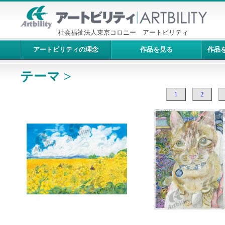
社会福祉法人東京コロニー アートビリティ
アートビリティの理念
作品を見る
作品
テーマ >
1
2
10246：菜の花畑
10245：猫