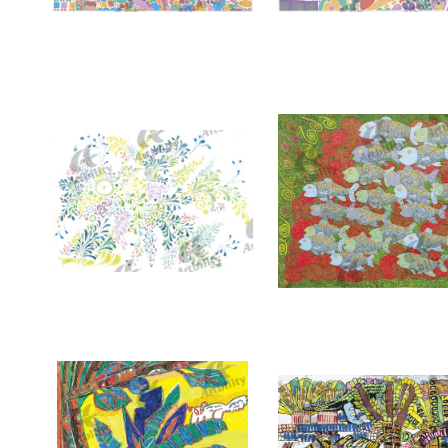
7394：海
7393：ぽかぽか
7390：海の底にて
7389：川の流れに押し負け
ヤ