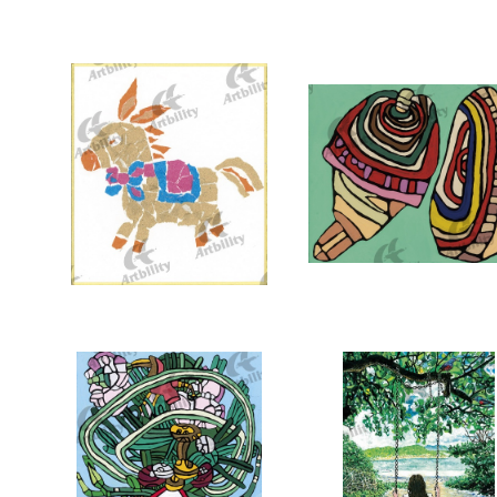
7374：龍
7373：あこがれのオラン
7370：ロバ
7369：コマ