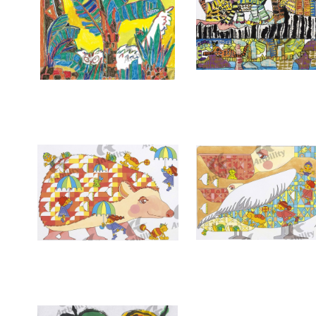
7386：BLEEZIN’
7385：森でであう
7382：ハリネズミと空のパズル
7381：おしゃまなペリカ