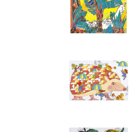
7386：BLEEZIN’
7382：ハリネズミと空のパズル