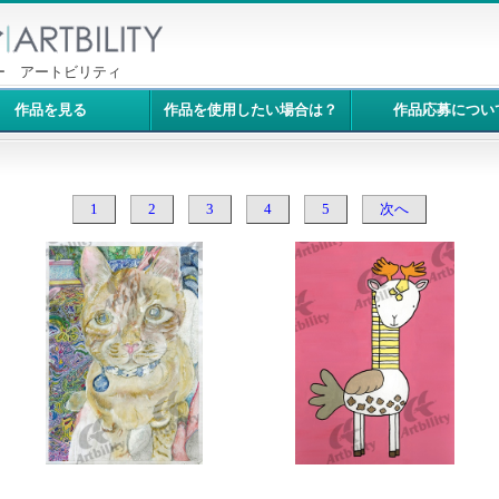
ー アートビリティ
作品を見る
作品を使用したい場合は？
作品応募につい
1
2
3
4
5
次へ
10245：猫
10208：ごちゃまぜろくろキリン