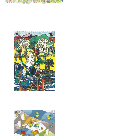
7391：地の底に眠る命
7387：海町のねこ