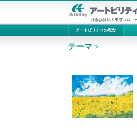
社会福祉法人東京コロニ
アートビリティの理念
テーマ >
10246：菜の花畑