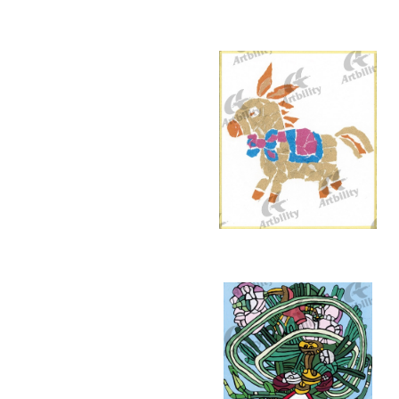
7374：龍
7370：ロバ