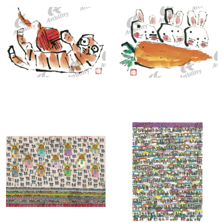
7377：毛糸
7376：にんじん