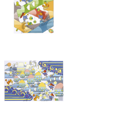
7383：レトロな枯木
7379：月光