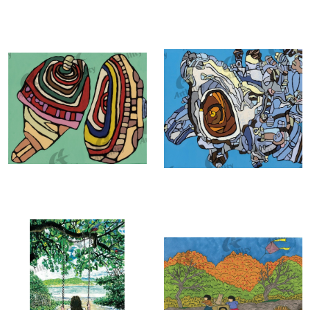
7373：あこがれのオランダ
7372：パワーギラギラ☆ラオスの
ナイトマーケット
7369：コマ
7368：サザエ