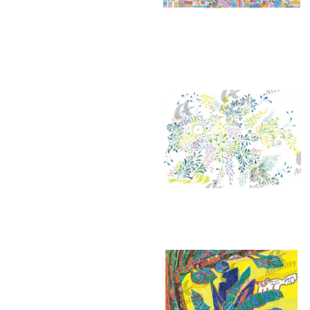
7394：海
7390：海の底にて