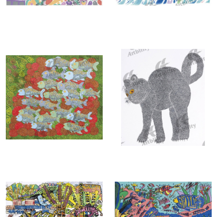
7393：ぽかぽか
7392：雨音のしらべ
7389：川の流れに押し負けないハ
7388：背伸びをする黒猫のクロ
ヤ