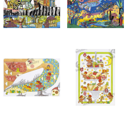
7385：森でであう
7384：LAGOON
7381：おしゃまなペリカン
7380：ティータイム