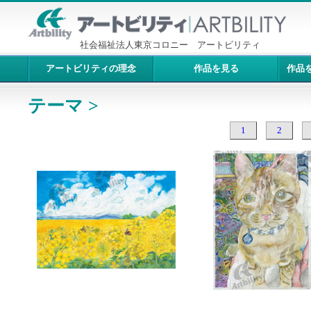
社会福祉法人東京コロニー アートビリティ
アートビリティの理念
作品を見る
作品
テーマ >
1
2
10246：菜の花畑
10245：猫