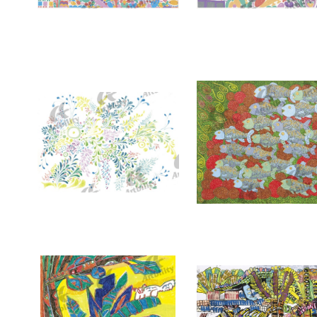
7394：海
7393：ぽかぽか
7390：海の底にて
7389：川の流れに押し負け
ヤ