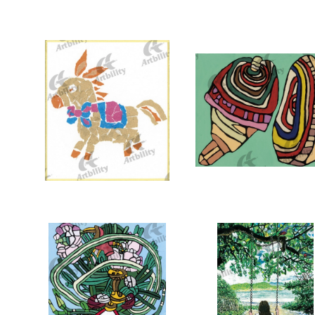
7374：龍
7373：あこがれのオラン
7370：ロバ
7369：コマ