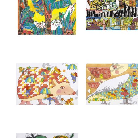
7386：BLEEZIN’
7385：森でであう
7382：ハリネズミと空のパズル
7381：おしゃまなペリカ