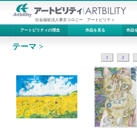
社会福祉法人東京コロニー アートビリティ
アートビリティの理念
作品を見る
作品
テーマ >
1
2
10246：菜の花畑
10245：猫