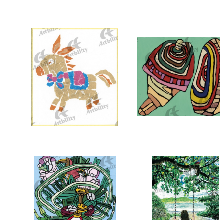
7374：龍
7373：あこがれのオラン
7370：ロバ
7369：コマ