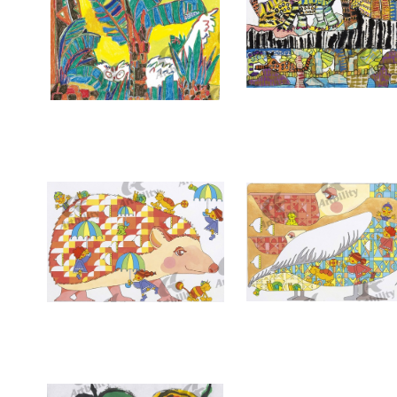
7386：BLEEZIN’
7385：森でであう
7382：ハリネズミと空のパズル
7381：おしゃまなペリカ