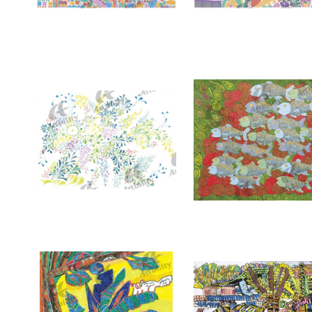
7394：海
7393：ぽかぽか
7390：海の底にて
7389：川の流れに押し負け
ヤ