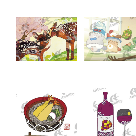
7358：小鹿
7357：癒しの朝食タイ