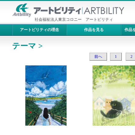
社会福祉法人東京コロニー アートビリティ
アートビリティの理念
作品を見る
作品
テーマ >
前へ
1
2
7362：海へ
7361：なかよく、してみ