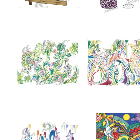
7354：年越しそば
7353：月が綺麗ですね
7350：そろそろ芽吹きのとき
7349：色彩が濁流となっ